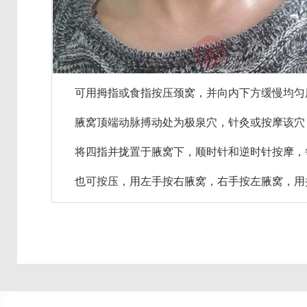
可用拇指或食指按压颈窝，并向内下方缓慢均匀用
腋窝顶端动脉搏动处为极泉穴，针灸或按摩该穴，
将四指并拢置于腋窝下，顺时针和逆时针按摩，每10
也可按压，用左手按右腋窝，右手按左腋窝，用拇