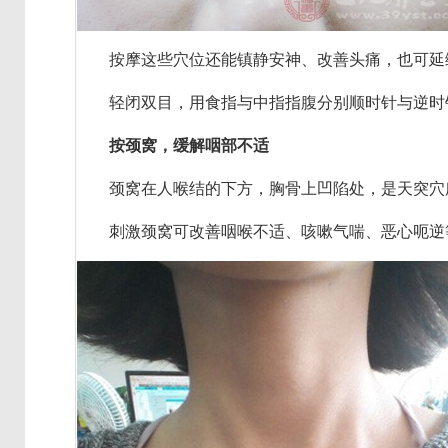
按摩这些穴位还能镇静安神、改善头痛，也可延
轻闭双目，用食指与中指指腹分别顺时针与逆时针缓
按颈窝，缓解咽部不适
颈窝在人喉结的下方，胸骨上凹陷处，是天突穴所
刺激颈窝可改善咽喉不适、咳嗽气喘、恶心呃逆